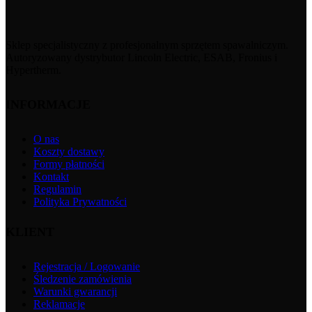
Sklep specjalistyczny z profesjonalnym sprzętem spawalniczym.
Autoryzowany dystrybutor Lincoln Electric, ESAB, Fronius i
Hypertherm.
INFORMACJE
O nas
Koszty dostawy
Formy płatności
Kontakt
Regulamin
Polityka Prywatności
KLIENT
Rejestracja / Logowanie
Śledzenie zamówienia
Warunki gwarancji
Reklamacje