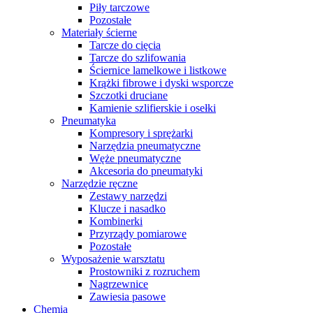
Piły tarczowe
Pozostałe
Materiały ścierne
Tarcze do cięcia
Tarcze do szlifowania
Ściernice lamelkowe i listkowe
Krążki fibrowe i dyski wsporcze
Szczotki druciane
Kamienie szlifierskie i osełki
Pneumatyka
Kompresory i sprężarki
Narzędzia pneumatyczne
Węże pneumatyczne
Akcesoria do pneumatyki
Narzędzie ręczne
Zestawy narzędzi
Klucze i nasadko
Kombinerki
Przyrządy pomiarowe
Pozostałe
Wyposażenie warsztatu
Prostowniki z rozruchem
Nagrzewnice
Zawiesia pasowe
Chemia