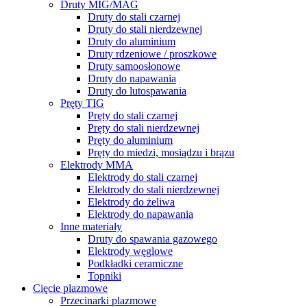
Druty MIG/MAG
Druty do stali czarnej
Druty do stali nierdzewnej
Druty do aluminium
Druty rdzeniowe / proszkowe
Druty samoosłonowe
Druty do napawania
Druty do lutospawania
Pręty TIG
Pręty do stali czarnej
Pręty do stali nierdzewnej
Pręty do aluminium
Pręty do miedzi, mosiądzu i brązu
Elektrody MMA
Elektrody do stali czarnej
Elektrody do stali nierdzewnej
Elektrody do żeliwa
Elektrody do napawania
Inne materiały
Druty do spawania gazowego
Elektrody węglowe
Podkładki ceramiczne
Topniki
Cięcie plazmowe
Przecinarki plazmowe