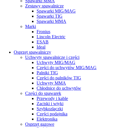
Spawarki MMA
Zestawy spawalnicze
Spawarki MIG/MAG
Spawarki TIG
Spawarki MMA
Marki
Fronius
Lincoln Electric
ESAB
Ideal
Osprzęt spawalniczy
Uchwyty spawalnicze i części
Uchwyty MIG/MAG
Części do uchwytów MIG/MAG
Palniki TIG
Części do palników TIG
Uchwyty MMA
Chłodnice do uchwytów
Części do spawarek
Przewody i kable
Zaciski i wtyki
Szybkozłączki
Części podajnika
Elektronika
Osprzęt gazowe