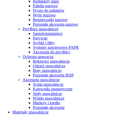
Reduktory gazu
Palniki gazowe
Dysze do palników
Węże gazowe
Bezpieczniki gazowe
Pozostałe akcesoria gazowe
Przyłbice spawalnicze
Samościemniające
Pasywne
Szybki i filtry
Systemy nawiewowe PAPR
Akcesoria do przyłbicy
Ochrona spawacza
Rękawice spawalnicze
Odzież spawalnicza
Buty spawalnicze
Pozostałe akcesoria BHP
Akcesoria spawalnicze
Ściski spawalnicze
Kątowniki magnetyczne
Stoły spawalnicze
Wóżki spawalnicze
Markery i kredki
Pozostałe akcesoria
Materiały spawalnicze