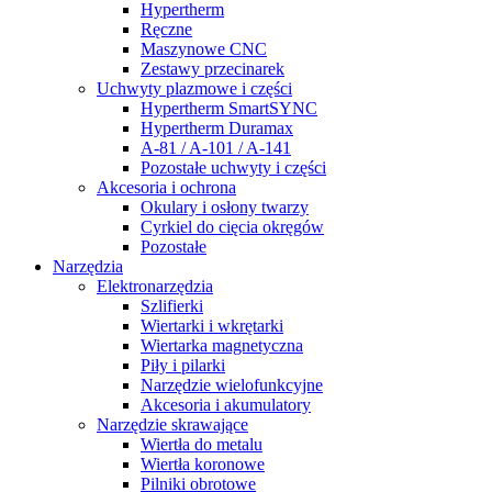
Hypertherm
Ręczne
Maszynowe CNC
Zestawy przecinarek
Uchwyty plazmowe i części
Hypertherm SmartSYNC
Hypertherm Duramax
A-81 / A-101 / A-141
Pozostałe uchwyty i części
Akcesoria i ochrona
Okulary i osłony twarzy
Cyrkiel do cięcia okręgów
Pozostałe
Narzędzia
Elektronarzędzia
Szlifierki
Wiertarki i wkrętarki
Wiertarka magnetyczna
Piły i pilarki
Narzędzie wielofunkcyjne
Akcesoria i akumulatory
Narzędzie skrawające
Wiertła do metalu
Wiertła koronowe
Pilniki obrotowe