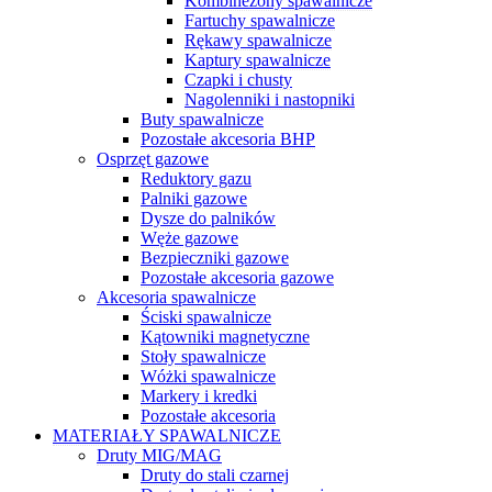
Kombinezony spawalnicze
Fartuchy spawalnicze
Rękawy spawalnicze
Kaptury spawalnicze
Czapki i chusty
Nagolenniki i nastopniki
Buty spawalnicze
Pozostałe akcesoria BHP
Osprzęt gazowe
Reduktory gazu
Palniki gazowe
Dysze do palników
Węże gazowe
Bezpieczniki gazowe
Pozostałe akcesoria gazowe
Akcesoria spawalnicze
Ściski spawalnicze
Kątowniki magnetyczne
Stoły spawalnicze
Wóżki spawalnicze
Markery i kredki
Pozostałe akcesoria
MATERIAŁY SPAWALNICZE
Druty MIG/MAG
Druty do stali czarnej