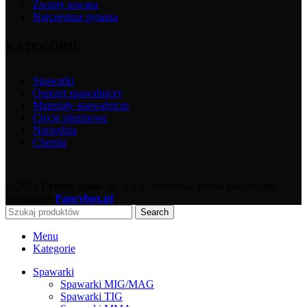
Zwroty towaru
Najczęstsze pytania
KATEGORIE
Spawarki
Osprzęt spawalniczy
Materiały spawalnicze
Cięcie plazmowe
Narzędzia
Chemia
© 2026
Centro-Spaw
Sp. z o.o. Wszystkie prawa zastrzeżone.
Realizacja:
Fancybox.pl
Search
Menu
Kategorie
Spawarki
Spawarki MIG/MAG
Spawarki TIG