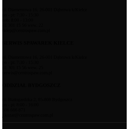
ul. Diamentowa 16, 26-001 Dąbrowa k/Kielce
pn - pt: 7:30 - 15:30
sob: 8:00 - 13:00
41 301 15 56 wew. 22
sklep@centrospaw.com.pl
SERWIS SPAWAREK KIELCE
ul. Diamentowa 16, 26-001 Dąbrowa k/Kielce
pn - pt: 7:30 - 15:30
41 301 15 56 wew. 25
serwis@centrospaw.com.pl
ODDZIAŁ BYDGOSZCZ
ul. Białogardzka 2, 85-808 Bydgoszcz
pn - pt: 8:00 - 16:00
506 666 871
j.kozar@centrospaw.com.pl