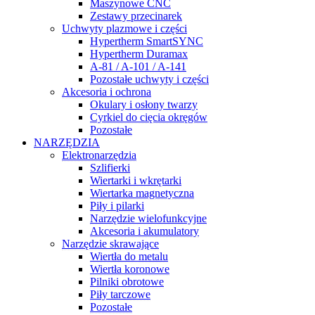
Maszynowe CNC
Zestawy przecinarek
Uchwyty plazmowe i części
Hypertherm SmartSYNC
Hypertherm Duramax
A-81 / A-101 / A-141
Pozostałe uchwyty i części
Akcesoria i ochrona
Okulary i osłony twarzy
Cyrkiel do cięcia okręgów
Pozostałe
NARZĘDZIA
Elektronarzędzia
Szlifierki
Wiertarki i wkrętarki
Wiertarka magnetyczna
Piły i pilarki
Narzędzie wielofunkcyjne
Akcesoria i akumulatory
Narzędzie skrawające
Wiertła do metalu
Wiertła koronowe
Pilniki obrotowe
Piły tarczowe
Pozostałe