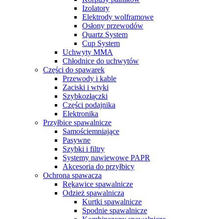
Izolatory
Elektrody wolframowe
Osłony przewodów
Quartz System
Cup System
Uchwyty MMA
Chłodnice do uchwytów
Części do spawarek
Przewody i kable
Zaciski i wtyki
Szybkozłączki
Części podajnika
Elektronika
Przyłbice spawalnicze
Samościemniające
Pasywne
Szybki i filtry
Systemy nawiewowe PAPR
Akcesoria do przyłbicy
Ochrona spawacza
Rękawice spawalnicze
Odzież spawalnicza
Kurtki spawalnicze
Spodnie spawalnicze