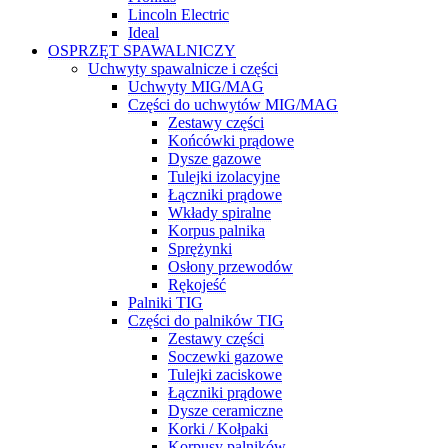
Lincoln Electric
Ideal
OSPRZĘT SPAWALNICZY
Uchwyty spawalnicze i części
Uchwyty MIG/MAG
Części do uchwytów MIG/MAG
Zestawy części
Końcówki prądowe
Dysze gazowe
Tulejki izolacyjne
Łączniki prądowe
Wkłady spiralne
Korpus palnika
Sprężynki
Osłony przewodów
Rękojeść
Palniki TIG
Części do palników TIG
Zestawy części
Soczewki gazowe
Tulejki zaciskowe
Łączniki prądowe
Dysze ceramiczne
Korki / Kołpaki
Korpusy palników