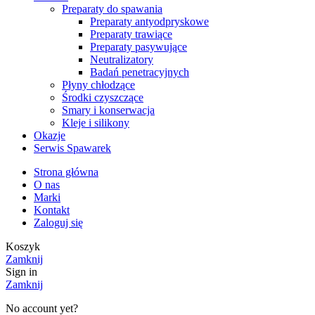
Preparaty do spawania
Preparaty antyodpryskowe
Preparaty trawiące
Preparaty pasywujące
Neutralizatory
Badań penetracyjnych
Płyny chłodzące
Środki czyszczące
Smary i konserwacja
Kleje i silikony
Okazje
Serwis Spawarek
Strona główna
O nas
Marki
Kontakt
Zaloguj się
Koszyk
Zamknij
Sign in
Zamknij
No account yet?