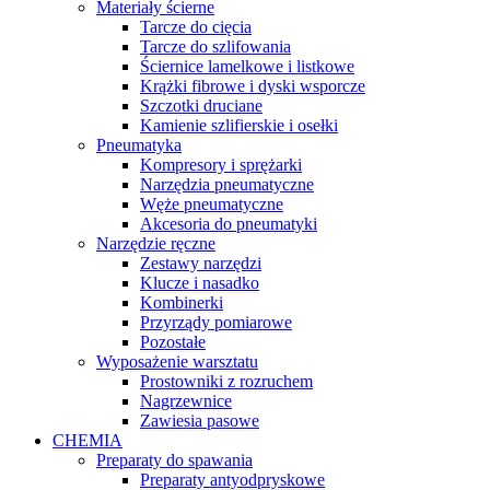
Materiały ścierne
Tarcze do cięcia
Tarcze do szlifowania
Ściernice lamelkowe i listkowe
Krążki fibrowe i dyski wsporcze
Szczotki druciane
Kamienie szlifierskie i osełki
Pneumatyka
Kompresory i sprężarki
Narzędzia pneumatyczne
Węże pneumatyczne
Akcesoria do pneumatyki
Narzędzie ręczne
Zestawy narzędzi
Klucze i nasadko
Kombinerki
Przyrządy pomiarowe
Pozostałe
Wyposażenie warsztatu
Prostowniki z rozruchem
Nagrzewnice
Zawiesia pasowe
CHEMIA
Preparaty do spawania
Preparaty antyodpryskowe