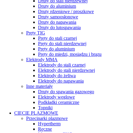
Druty do stali nierdzewnej
Druty do aluminium
Druty rdzeniowe / proszkowe
Druty samoosłonowe
Druty do napawania
Druty do lutospawania
Pręty TIG
Pręty do stali czarnej
Pręty do stali nierdzewnej
Pręty do aluminium
Pręty do miedzi, mosiądzu i brązu
Elektrody MMA
Elektrody do stali czarnej
Elektrody do stali nierdzewnej
Elektrody do żeliwa
Elektrody do napawania
Inne materiały
Druty do spawania gazowego
Elektrody węglowe
Podkładki ceramiczne
Topniki
CIĘCIE PLAZMOWE
Przecinarki plazmowe
Hypertherm
Ręczne