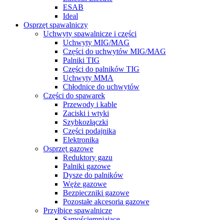
ESAB
Ideal
Osprzęt spawalniczy
Uchwyty spawalnicze i części
Uchwyty MIG/MAG
Części do uchwytów MIG/MAG
Palniki TIG
Części do palników TIG
Uchwyty MMA
Chłodnice do uchwytów
Części do spawarek
Przewody i kable
Zaciski i wtyki
Szybkozłączki
Części podajnika
Elektronika
Osprzęt gazowe
Reduktory gazu
Palniki gazowe
Dysze do palników
Węże gazowe
Bezpieczniki gazowe
Pozostałe akcesoria gazowe
Przyłbice spawalnicze
Samościemniające