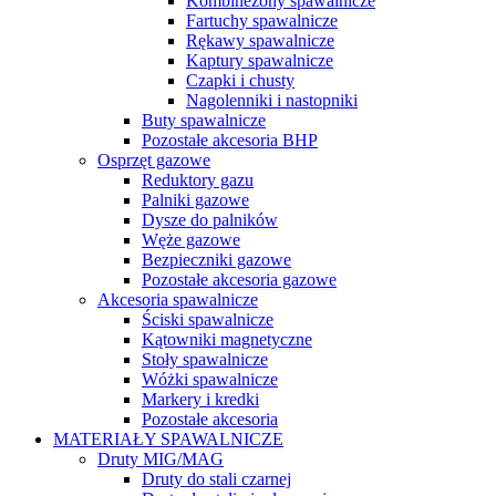
Kombinezony spawalnicze
Fartuchy spawalnicze
Rękawy spawalnicze
Kaptury spawalnicze
Czapki i chusty
Nagolenniki i nastopniki
Buty spawalnicze
Pozostałe akcesoria BHP
Osprzęt gazowe
Reduktory gazu
Palniki gazowe
Dysze do palników
Węże gazowe
Bezpieczniki gazowe
Pozostałe akcesoria gazowe
Akcesoria spawalnicze
Ściski spawalnicze
Kątowniki magnetyczne
Stoły spawalnicze
Wóżki spawalnicze
Markery i kredki
Pozostałe akcesoria
MATERIAŁY SPAWALNICZE
Druty MIG/MAG
Druty do stali czarnej