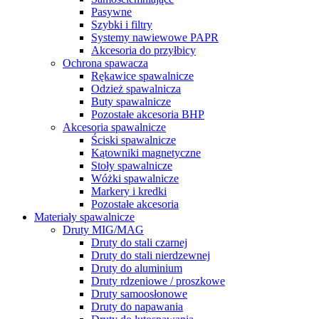
Pasywne
Szybki i filtry
Systemy nawiewowe PAPR
Akcesoria do przyłbicy
Ochrona spawacza
Rękawice spawalnicze
Odzież spawalnicza
Buty spawalnicze
Pozostałe akcesoria BHP
Akcesoria spawalnicze
Ściski spawalnicze
Kątowniki magnetyczne
Stoły spawalnicze
Wóżki spawalnicze
Markery i kredki
Pozostałe akcesoria
Materiały spawalnicze
Druty MIG/MAG
Druty do stali czarnej
Druty do stali nierdzewnej
Druty do aluminium
Druty rdzeniowe / proszkowe
Druty samoosłonowe
Druty do napawania