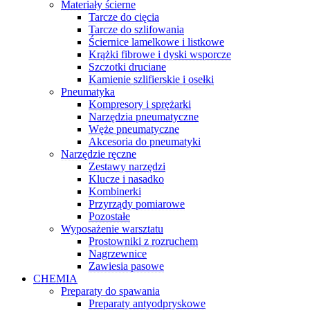
Materiały ścierne
Tarcze do cięcia
Tarcze do szlifowania
Ściernice lamelkowe i listkowe
Krążki fibrowe i dyski wsporcze
Szczotki druciane
Kamienie szlifierskie i osełki
Pneumatyka
Kompresory i sprężarki
Narzędzia pneumatyczne
Węże pneumatyczne
Akcesoria do pneumatyki
Narzędzie ręczne
Zestawy narzędzi
Klucze i nasadko
Kombinerki
Przyrządy pomiarowe
Pozostałe
Wyposażenie warsztatu
Prostowniki z rozruchem
Nagrzewnice
Zawiesia pasowe
CHEMIA
Preparaty do spawania
Preparaty antyodpryskowe