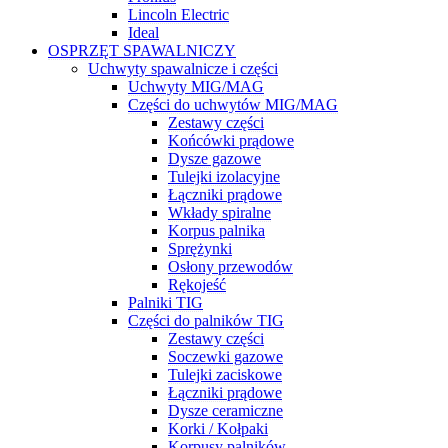
Lincoln Electric
Ideal
OSPRZĘT SPAWALNICZY
Uchwyty spawalnicze i części
Uchwyty MIG/MAG
Części do uchwytów MIG/MAG
Zestawy części
Końcówki prądowe
Dysze gazowe
Tulejki izolacyjne
Łączniki prądowe
Wkłady spiralne
Korpus palnika
Sprężynki
Osłony przewodów
Rękojeść
Palniki TIG
Części do palników TIG
Zestawy części
Soczewki gazowe
Tulejki zaciskowe
Łączniki prądowe
Dysze ceramiczne
Korki / Kołpaki
Korpusy palników