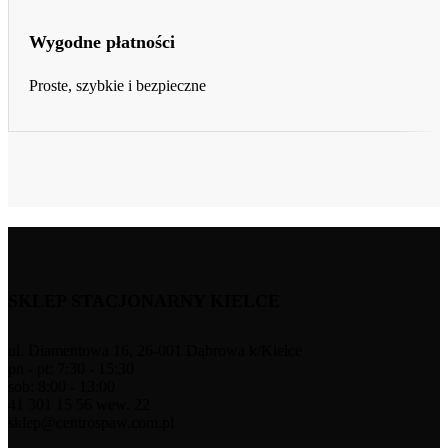
Wygodne płatności
Proste, szybkie i bezpieczne
SKLEP STACJONARNY KIELCE
ul. Diamentowa 16, 26-001 Dąbrowa k/Kielce
pn - pt: 7:30 - 15:30
sob: 8:00 - 13:00
41 301 15 56 wew. 22
sklep@centrospaw.com.pl