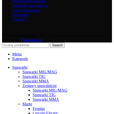
Osprzęt spawalniczy
Materiały spawalnicze
Cięcie plazmowe
Narzędzia
Chemia
© 2026
Centro-Spaw
Sp. z o.o. Wszystkie prawa zastrzeżone.
Realizacja:
Fancybox.pl
Search
Menu
Kategorie
Spawarki
Spawarki MIG/MAG
Spawarki TIG
Spawarki MMA
Zestawy spawalnicze
Spawarki MIG/MAG
Spawarki TIG
Spawarki MMA
Marki
Fronius
Lincoln Electric