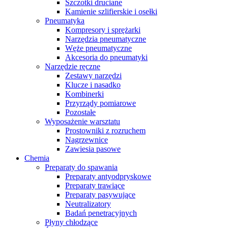
Szczotki druciane
Kamienie szlifierskie i osełki
Pneumatyka
Kompresory i sprężarki
Narzędzia pneumatyczne
Węże pneumatyczne
Akcesoria do pneumatyki
Narzędzie ręczne
Zestawy narzędzi
Klucze i nasadko
Kombinerki
Przyrządy pomiarowe
Pozostałe
Wyposażenie warsztatu
Prostowniki z rozruchem
Nagrzewnice
Zawiesia pasowe
Chemia
Preparaty do spawania
Preparaty antyodpryskowe
Preparaty trawiące
Preparaty pasywujące
Neutralizatory
Badań penetracyjnych
Płyny chłodzące