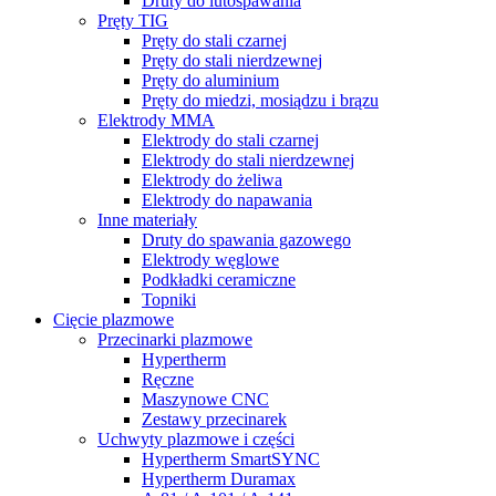
Druty do lutospawania
Pręty TIG
Pręty do stali czarnej
Pręty do stali nierdzewnej
Pręty do aluminium
Pręty do miedzi, mosiądzu i brązu
Elektrody MMA
Elektrody do stali czarnej
Elektrody do stali nierdzewnej
Elektrody do żeliwa
Elektrody do napawania
Inne materiały
Druty do spawania gazowego
Elektrody węglowe
Podkładki ceramiczne
Topniki
Cięcie plazmowe
Przecinarki plazmowe
Hypertherm
Ręczne
Maszynowe CNC
Zestawy przecinarek
Uchwyty plazmowe i części
Hypertherm SmartSYNC
Hypertherm Duramax