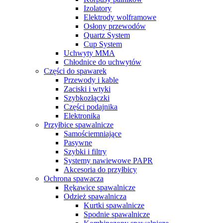
Izolatory
Elektrody wolframowe
Osłony przewodów
Quartz System
Cup System
Uchwyty MMA
Chłodnice do uchwytów
Części do spawarek
Przewody i kable
Zaciski i wtyki
Szybkozłączki
Części podajnika
Elektronika
Przyłbice spawalnicze
Samościemniające
Pasywne
Szybki i filtry
Systemy nawiewowe PAPR
Akcesoria do przyłbicy
Ochrona spawacza
Rękawice spawalnicze
Odzież spawalnicza
Kurtki spawalnicze
Spodnie spawalnicze