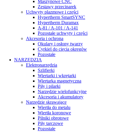
Maszynowe CNC
Zestawy przecinarek
Uchwyty plazmowe i części
Hypertherm SmartSYNC
Hypertherm Duramax
A-81 / A-101 / A-141
Pozostałe uchwyty i części
Akcesoria i ochrona
Okulary i osłony twarzy
Cyrkiel do cięcia okręgów
Pozostałe
NARZĘDZIA
Elektronarzędzia
Szlifierki
Wiertarki i wkrętarki
Wiertarka magnetyczna
Piły i pilarki
Narzędzie wielofunkcyjne
Akcesoria i akumulatory
Narzędzie skrawające
Wiertła do metalu
Wiertła koronowe
Pilniki obrotowe
Piły tarczowe
Pozostałe