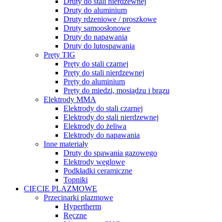
Druty do stali nierdzewnej
Druty do aluminium
Druty rdzeniowe / proszkowe
Druty samoosłonowe
Druty do napawania
Druty do lutospawania
Pręty TIG
Pręty do stali czarnej
Pręty do stali nierdzewnej
Pręty do aluminium
Pręty do miedzi, mosiądzu i brązu
Elektrody MMA
Elektrody do stali czarnej
Elektrody do stali nierdzewnej
Elektrody do żeliwa
Elektrody do napawania
Inne materiały
Druty do spawania gazowego
Elektrody węglowe
Podkładki ceramiczne
Topniki
CIĘCIE PLAZMOWE
Przecinarki plazmowe
Hypertherm
Ręczne