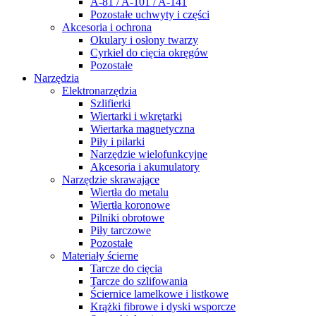
A-81 / A-101 / A-141
Pozostałe uchwyty i części
Akcesoria i ochrona
Okulary i osłony twarzy
Cyrkiel do cięcia okręgów
Pozostałe
Narzędzia
Elektronarzędzia
Szlifierki
Wiertarki i wkrętarki
Wiertarka magnetyczna
Piły i pilarki
Narzędzie wielofunkcyjne
Akcesoria i akumulatory
Narzędzie skrawające
Wiertła do metalu
Wiertła koronowe
Pilniki obrotowe
Piły tarczowe
Pozostałe
Materiały ścierne
Tarcze do cięcia
Tarcze do szlifowania
Ściernice lamelkowe i listkowe
Krążki fibrowe i dyski wsporcze