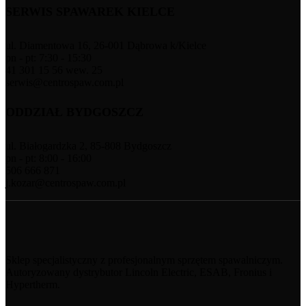
SERWIS SPAWAREK KIELCE
ul. Diamentowa 16, 26-001 Dąbrowa k/Kielce
pn - pt: 7:30 - 15:30
41 301 15 56 wew. 25
serwis@centrospaw.com.pl
ODDZIAŁ BYDGOSZCZ
ul. Białogardzka 2, 85-808 Bydgoszcz
pn - pt: 8:00 - 16:00
506 666 871
j.kozar@centrospaw.com.pl
Sklep specjalistyczny z profesjonalnym sprzętem spawalniczym.
Autoryzowany dystrybutor Lincoln Electric, ESAB, Fronius i
Hypertherm.